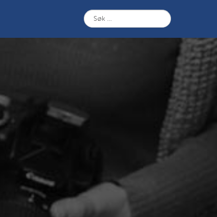
Søk
etter: