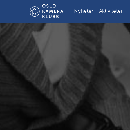
Gå
til
Nyheter
Aktiviteter
innholdet