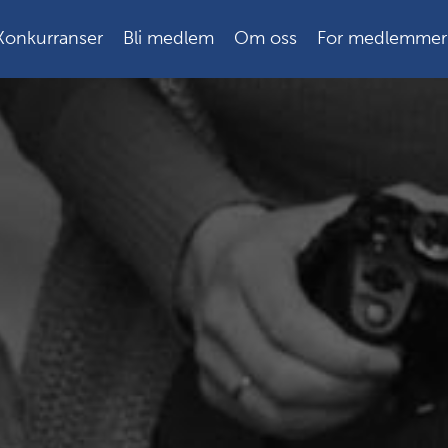
Konkurranser
Bli medlem
Om oss
For medlemmer