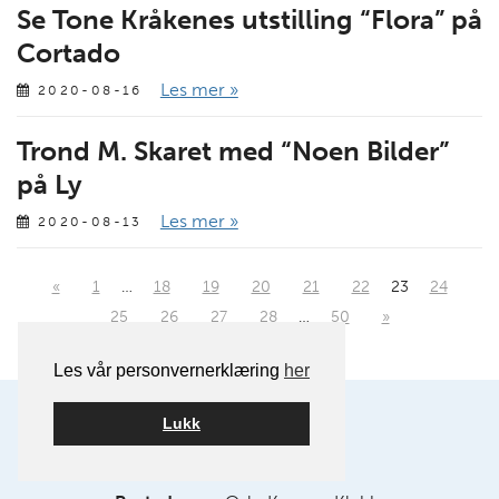
Se Tone Kråkenes utstilling “Flora” på
Cortado
Les mer »
2020-08-16
Trond M. Skaret med “Noen Bilder”
på Ly
Les mer »
2020-08-13
«
1
…
18
19
20
21
22
23
24
25
26
27
28
…
50
»
Les vår personvernerklæring
her
Lukk