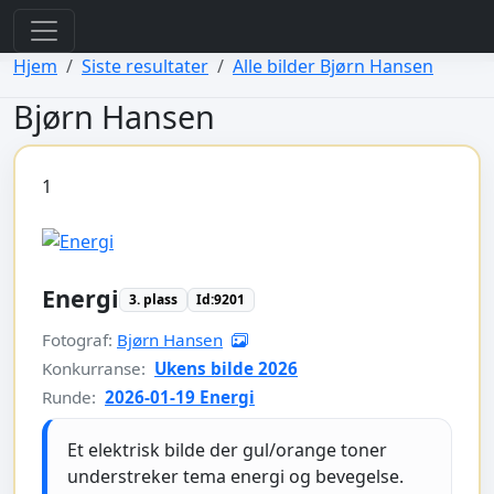
view: elements/_bootstrap_header_css.php
view: menus/_default.php
Hjem
Siste resultater
Alle bilder Bjørn Hansen
Bjørn Hansen
1
Energi
3. plass
Id:9201
Fotograf:
Bjørn Hansen
Konkurranse:
Ukens bilde 2026
Runde:
2026-01-19 Energi
Et elektrisk bilde der gul/orange toner
understreker tema energi og bevegelse.