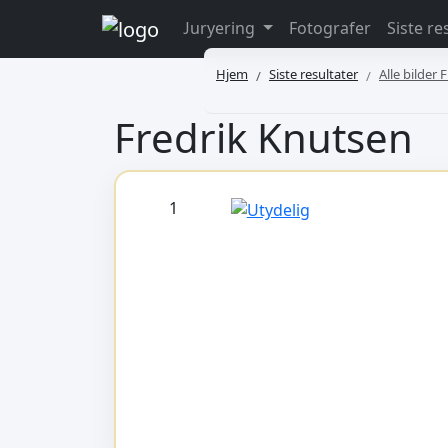
view: elements/_bootstrap_header_css.php
Juryering
Fotografer
Siste re
view: menus/_default.php
Hjem
Siste resultater
Alle bilder
Fredrik Knutsen
1