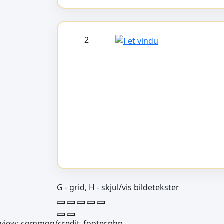
2
G - grid, H - skjul/vis bildetekster
view: common/credit_footer.php