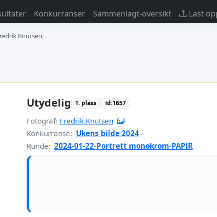
sultater
Konkurranser
Sammenlagt-oversikt
Last op
 Fredrik Knutsen
Utydelig
1. plass
Id:1657
Fotograf:
Fredrik Knutsen
Konkurranse:
Ukens bilde 2024
Runde:
2024-01-22-Portrett monokrom-PAPIR