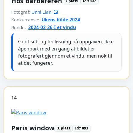
Hos barbereren
3. plass
Id:1897
Fotograf:
Unni Lian
Konkurranse:
Ukens bilde 2024
Runde:
2024-02-26-I et vindu
Godt sett og fin løsning på oppgaven. Ikke
åpenbart med en gang at bildet er
fotografert gjennom et vindu, men nok til
at det fungerer.
14
Paris window
3. plass
Id:1893