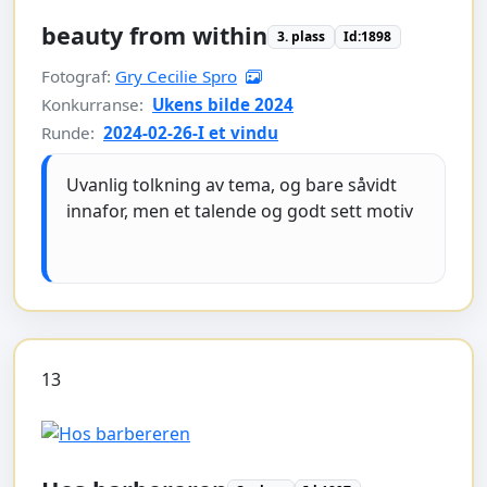
beauty from within
3. plass
Id:1898
Fotograf:
Gry Cecilie Spro
Konkurranse:
Ukens bilde 2024
Runde:
2024-02-26-I et vindu
Uvanlig tolkning av tema, og bare såvidt
innafor, men et talende og godt sett motiv
13