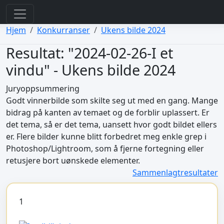
view: elements/_bootstrap_header_css.php
view: menus/_default.php
Hjem
Konkurranser
Ukens bilde 2024
Resultat: "2024-02-26-I et
vindu" - Ukens bilde 2024
Juryoppsummering
Godt vinnerbilde som skilte seg ut med en gang. Mange
bidrag på kanten av temaet og de forblir uplassert. Er
det tema, så er det tema, uansett hvor godt bildet ellers
er. Flere bilder kunne blitt forbedret meg enkle grep i
Photoshop/Lightroom, som å fjerne fortegning eller
retusjere bort uønskede elementer.
Sammenlagtresultater
1