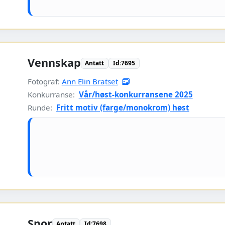
Vennskap
Antatt
Id:7695
Fotograf:
Ann Elin Bratset
Konkurranse:
Vår/høst-konkurransene 2025
Runde:
Fritt motiv (farge/monokrom) høst
Spor
Antatt
Id:7698