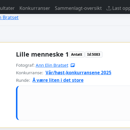
sultater
Konkurranser
Sammenlagt-oversikt
Last op
in Bratset
Lille menneske 1
Antatt
Id:5083
Fotograf:
Ann Elin Bratset
Konkurranse:
Vår/høst-konkurransene 2025
Runde:
Å være liten i det store