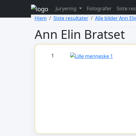
view: elements/_bootstrap_header_css.php
Juryering
Fotografer
Siste re
view: menus/_default.php
Hjem
Siste resultater
Alle bilder Ann El
Ann Elin Bratset
1