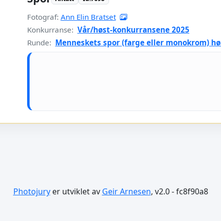
Fotograf:
Ann Elin Bratset
Konkurranse:
Vår/høst-konkurransene 2025
Runde:
Menneskets spor (farge eller monokrom) hø
Photojury
er utviklet av
Geir Arnesen
, v2.0 - fc8f90a8