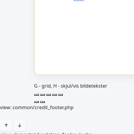
G - grid, H - skjul/vis bildetekster
view: common/credit_footer.php
↑
↓