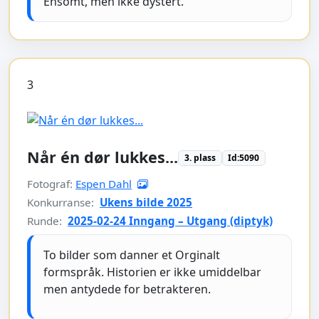
Ensomt, men ikke dystert.
3
Når én dør lukkes...
3. plass
Id:5090
Fotograf:
Espen Dahl
Konkurranse:
Ukens bilde 2025
Runde:
2025-02-24 Inngang – Utgang (diptyk)
To bilder som danner et Orginalt
formspråk. Historien er ikke umiddelbar
men antydede for betrakteren.