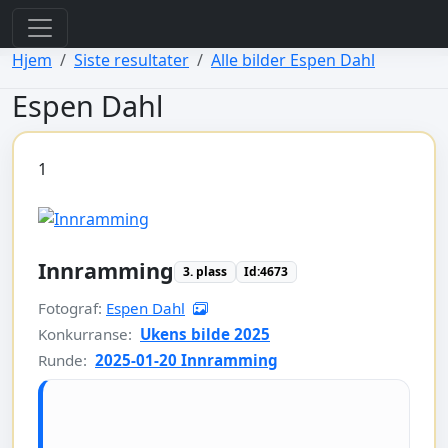
view: elements/_bootstrap_header_css.php
view: menus/_default.php
Hjem
Siste resultater
Alle bilder Espen Dahl
Espen Dahl
1
Innramming
3. plass
Id:4673
Fotograf:
Espen Dahl
Konkurranse:
Ukens bilde 2025
Runde:
2025-01-20 Innramming