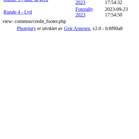
2023
17:54:32
Fotorally
2023-09-23
Runde 4 - Lyd
2023
17:54:50
view: common/credit_footer.php
Photojury
er utviklet av
Geir Arnesen
, v2.0 - fc8f90a8