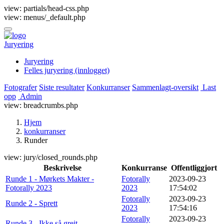
view: partials/head-css.php
view: menus/_default.php
Juryering
Juryering
Felles juryering (innlogget)
Fotografer
Siste resultater
Konkurranser
Sammenlagt-oversikt
Last
opp
Admin
view: breadcrumbs.php
Hjem
konkurranser
Runder
view: jury/closed_rounds.php
Beskrivelse
Konkurranse
Offentliggjort
Runde 1 - Mørkets Makter -
Fotorally
2023-09-23
Fotorally 2023
2023
17:54:02
Fotorally
2023-09-23
Runde 2 - Sprett
2023
17:54:16
Fotorally
2023-09-23
Runde 3 - Ikke så greit