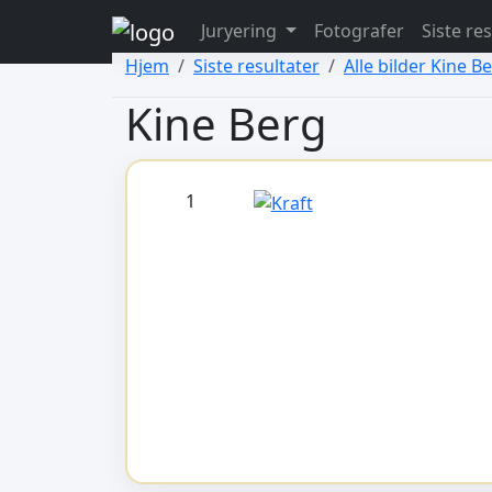
view: elements/_bootstrap_header_css.php
Juryering
Fotografer
Siste re
view: menus/_default.php
Hjem
Siste resultater
Alle bilder Kine B
Kine Berg
1