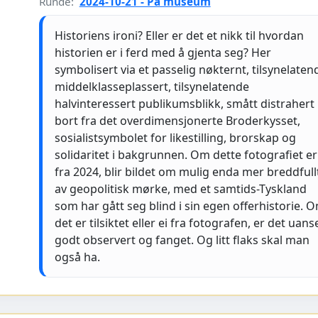
Runde:
2024-10-21 - På museum
Historiens ironi? Eller er det et nikk til hvordan
historien er i ferd med å gjenta seg? Her
symbolisert via et passelig nøkternt, tilsynelaten
middelklasseplassert, tilsynelatende
halvinteressert publikumsblikk, smått distrahert
bort fra det overdimensjonerte Broderkysset,
sosialistsymbolet for likestilling, brorskap og
solidaritet i bakgrunnen. Om dette fotografiet er
fra 2024, blir bildet om mulig enda mer breddfull
av geopolitisk mørke, med et samtids-Tyskland
som har gått seg blind i sin egen offerhistorie. 
det er tilsiktet eller ei fra fotografen, er det uans
godt observert og fanget. Og litt flaks skal man
også ha.