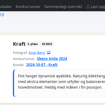
sultater
Konkurranser
Sammenlagt-oversikt
Last op
erg
Kraft
3. plass
Id:2822
Fotograf:
Kine Berg
Konkurranse:
Ukens bilde 2024
Runde:
2024-10-07 - Kraft
Fint fanget dynamisk øyeblikk. Naturlig blikkfan
med ekstra elementer som utfyller og balansere
hovedmotivet. Heldig med måken i fin posisjon.