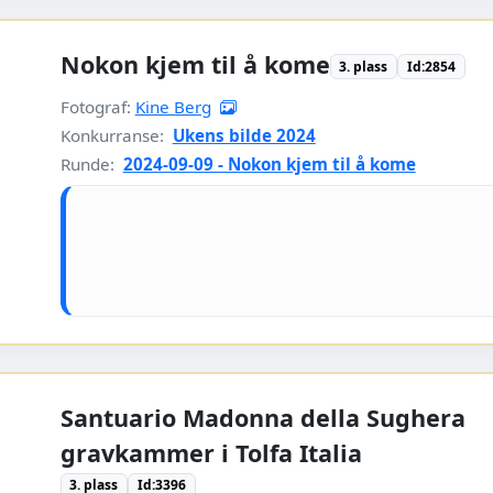
Nokon kjem til å kome
3. plass
Id:2854
Fotograf:
Kine Berg
Konkurranse:
Ukens bilde 2024
Runde:
2024-09-09 - Nokon kjem til å kome
Santuario Madonna della Sughera
gravkammer i Tolfa Italia
3. plass
Id:3396