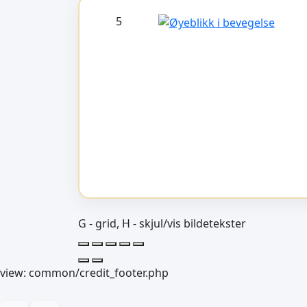
5
G - grid, H - skjul/vis bildetekster
view: common/credit_footer.php