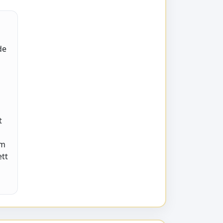
de
t
Om
ett