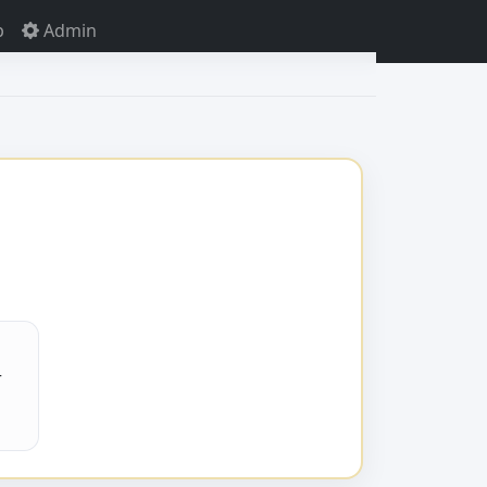
p
Admin
g
r