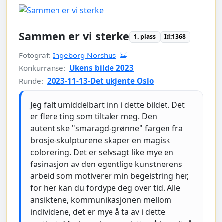
Sammen er vi sterke
1. plass
Id:1368
Fotograf:
Ingeborg Norshus
Konkurranse:
Ukens bilde 2023
Runde:
2023-11-13-Det ukjente Oslo
Jeg falt umiddelbart inn i dette bildet. Det
er flere ting som tiltaler meg. Den
autentiske "smaragd-grønne" fargen fra
brosje-skulpturene skaper en magisk
colorering. Det er selvsagt like mye en
fasinasjon av den egentlige kunstnerens
arbeid som motiverer min begeistring her,
for her kan du fordype deg over tid. Alle
ansiktene, kommunikasjonen mellom
individene, det er mye å ta av i dette