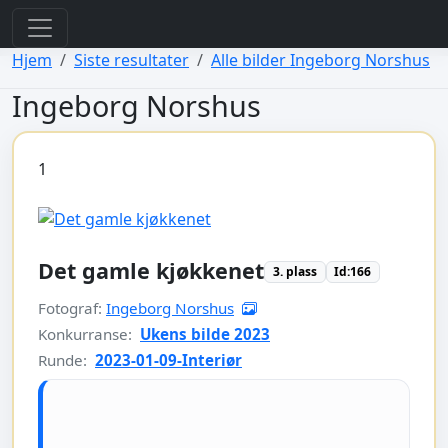
view: elements/_bootstrap_header_css.php
view: menus/_default.php
Hjem
Siste resultater
Alle bilder Ingeborg Norshus
Ingeborg Norshus
1
Det gamle kjøkkenet
3. plass
Id:166
Fotograf:
Ingeborg Norshus
Konkurranse:
Ukens bilde 2023
Runde:
2023-01-09-Interiør