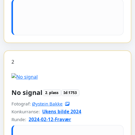
2
No signal
2. plass
Id:1753
Fotograf:
Øystein Bakke
Konkurranse:
Ukens bilde 2024
Runde:
2024-02-12-Fravær