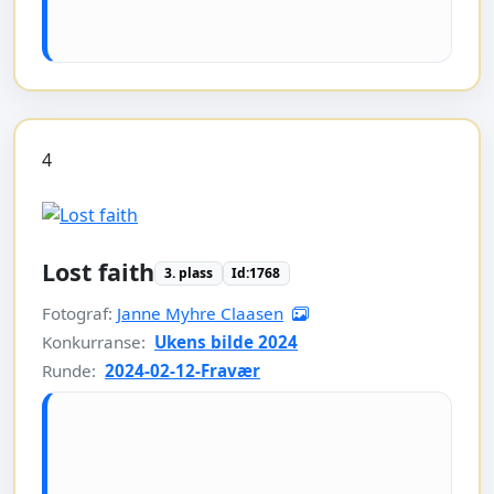
4
Lost faith
3. plass
Id:1768
Fotograf:
Janne Myhre Claasen
Konkurranse:
Ukens bilde 2024
Runde:
2024-02-12-Fravær