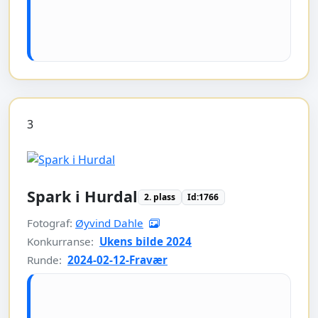
3
Spark i Hurdal
2. plass
Id:1766
Fotograf:
Øyvind Dahle
Konkurranse:
Ukens bilde 2024
Runde:
2024-02-12-Fravær