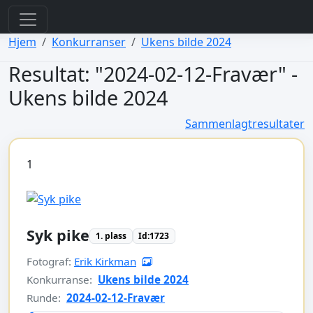
view: elements/_bootstrap_header_css.php
view: menus/_default.php
Hjem
Konkurranser
Ukens bilde 2024
Resultat: "2024-02-12-Fravær" -
Ukens bilde 2024
Sammenlagtresultater
1
Syk pike
1. plass
Id:1723
Fotograf:
Erik Kirkman
Konkurranse:
Ukens bilde 2024
Runde:
2024-02-12-Fravær