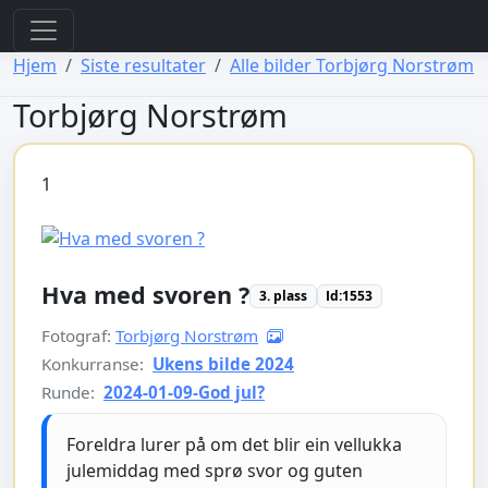
view: elements/_bootstrap_header_css.php
view: menus/_default.php
Hjem
Siste resultater
Alle bilder Torbjørg Norstrøm
Torbjørg Norstrøm
1
Hva med svoren ?
3. plass
Id:1553
Fotograf:
Torbjørg Norstrøm
Konkurranse:
Ukens bilde 2024
Runde:
2024-01-09-God jul?
Foreldra lurer på om det blir ein vellukka
julemiddag med sprø svor og guten