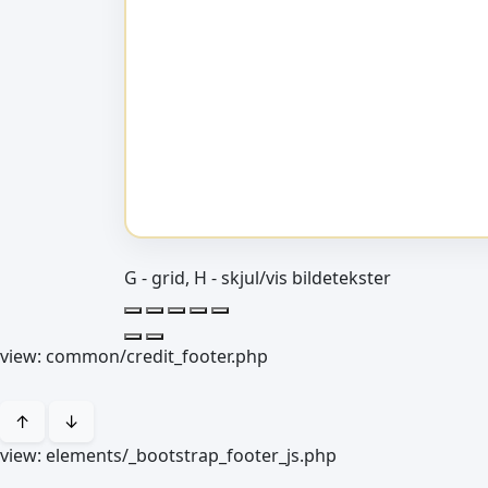
G - grid, H - skjul/vis bildetekster
view: common/credit_footer.php
↑
↓
view: elements/_bootstrap_footer_js.php