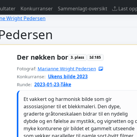
sultater
Konkurranser
Sammenlagt-oversikt
Last op
nne Wright Pedersen
 Pedersen
Der nøkken bor
3. plass
Id:185
Fotograf:
Marianne Wright Pedersen
Konkurranse:
Ukens bilde 2023
Runde:
2023-01-23-Tåke
Et vakkert og harmonisk bilde som gir
assosiasjoner til et blekkmaleri. Den dype,
graderte gråtoneskalaen bidrar til en nydelig
dybde og en følelse av mystikk, og vignetten og 
myke konturene gir bildet et gammelt utseende
som vekker paralleller til gamle sort-hvitt filmer,