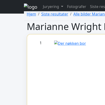
view: elements/_bootstrap_header_css.php
Juryering
Fotografer
Siste re
view: menus/_default.php
Hjem
Siste resultater
Alle bilder Maria
Marianne Wright
1