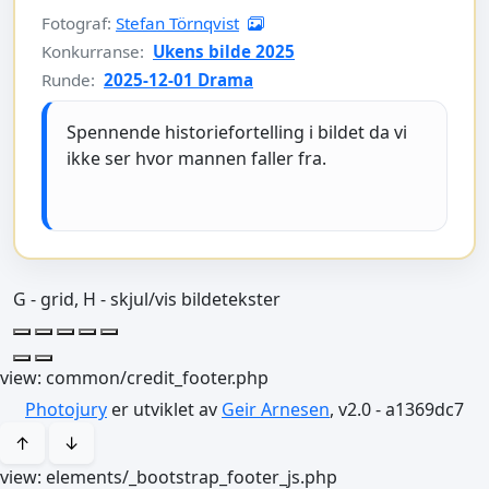
Fotograf:
Stefan Törnqvist
Konkurranse:
Ukens bilde 2025
Runde:
2025-12-01 Drama
Spennende historiefortelling i bildet da vi
ikke ser hvor mannen faller fra.
G - grid, H - skjul/vis bildetekster
view: common/credit_footer.php
Photojury
er utviklet av
Geir Arnesen
, v2.0 - a1369dc7
↑
↓
view: elements/_bootstrap_footer_js.php