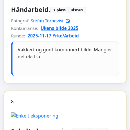
Håndarbeid.
3. plass
Id:8569
Fotograf:
Stefan Törnqvist
Konkurranse:
Ukens bilde 2025
Runde:
2025-11-17 Yrke/Arbeid
Vakkert og godt komponert bilde. Mangler
det ekstra.
8