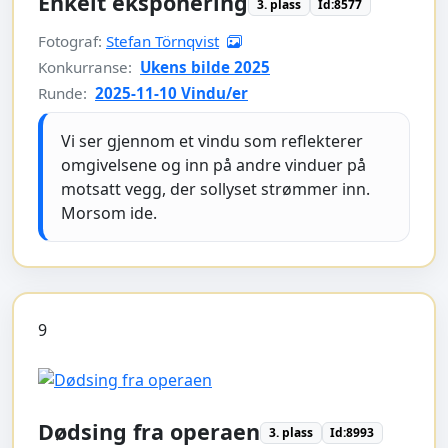
Enkelt eksponering
3. plass
Id:8577
Fotograf:
Stefan Törnqvist
Konkurranse:
Ukens bilde 2025
Runde:
2025-11-10 Vindu/er
Vi ser gjennom et vindu som reflekterer
omgivelsene og inn på andre vinduer på
motsatt vegg, der sollyset strømmer inn.
Morsom ide.
9
Dødsing fra operaen
3. plass
Id:8993