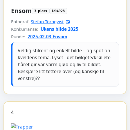
Ensom
3. plass
Id:4928
Fotograf:
Stefan Törnqvist
Konkurranse:
Ukens bilde 2025
Runde:
2025-02-03 Ensom
Veldig stilrent og enkelt bilde – og spot on
kveldens tema. Lyset i det bølgete/krøllete
håret gir var varm glød og liv til bildet.
Beskjære litt tettere over (og kanskje til
venstre)??
4