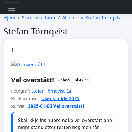
view: elements/_bootstrap_header_css.php
view: menus/_default.php
Hjem
Siste resultater
Alle bilder Stefan Törnqvist
Stefan Törnqvist
1
Vel overstått!
3. plass
Id:4539
Fotograf:
Stefan Törnqvist
Konkurranse:
Ukens bilde 2025
Runde:
2025-01-06 Vel overstått!
Skal ikkje insinuere noko vel overstått one-
night stand etter festen her, men får