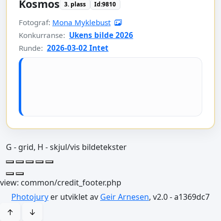
Kosmos
3. plass
Id:9810
Fotograf:
Mona Myklebust
Konkurranse:
Ukens bilde 2026
Runde:
2026-03-02 Intet
G - grid, H - skjul/vis bildetekster
view: common/credit_footer.php
Photojury
er utviklet av
Geir Arnesen
, v2.0 - a1369dc7
↑
↓