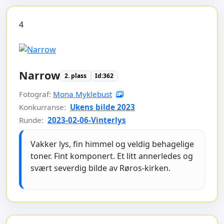
4
Narrow
2. plass
Id:362
Fotograf:
Mona Myklebust
Konkurranse:
Ukens bilde 2023
Runde:
2023-02-06-Vinterlys
Vakker lys, fin himmel og veldig behagelige
toner. Fint komponert. Et litt annerledes og
svært severdig bilde av Røros-kirken.