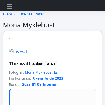
view: elements/_bootstrap_header_css.php
view: menus/_default.php
Hjem
Siste resultater
Mona Myklebust
1
The wall
3. plass
Id:171
Fotograf:
Mona Myklebust
Konkurranse:
Ukens bilde 2023
Runde:
2023-01-09-Interiør