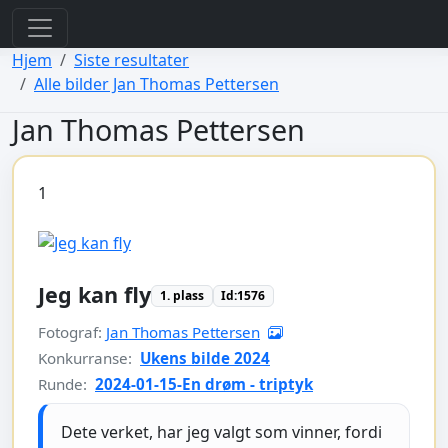
view: elements/_bootstrap_header_css.php
view: menus/_default.php
Hjem
Siste resultater
Alle bilder Jan Thomas Pettersen
Jan Thomas Pettersen
1
Jeg kan fly
1. plass
Id:1576
Fotograf:
Jan Thomas Pettersen
Konkurranse:
Ukens bilde 2024
Runde:
2024-01-15-En drøm - triptyk
Dete verket, har jeg valgt som vinner, fordi