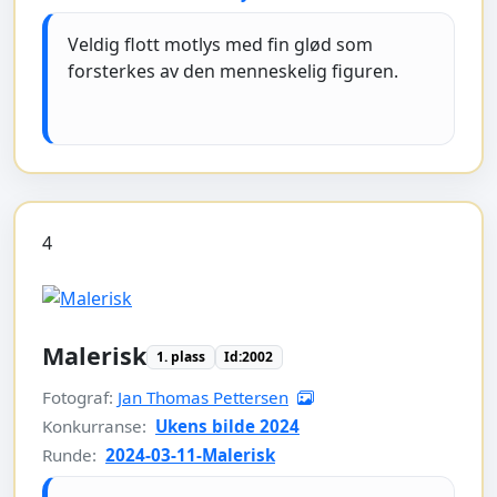
Veldig flott motlys med fin glød som
forsterkes av den menneskelig figuren.
4
Malerisk
1. plass
Id:2002
Fotograf:
Jan Thomas Pettersen
Konkurranse:
Ukens bilde 2024
Runde:
2024-03-11-Malerisk