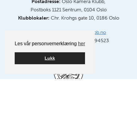
Postadresse:
Oslo Kamera Klubb,
Postboks 1121 Sentrum, 0104 Oslo
Klubblokaler:
Chr. Krohgs gate 10, 0186 Oslo
E-post:
info@oslokameraklubb.no
Organisasjonsnummer:
991594523
Les vår personvernerklæring
her
Lukk
Medlem av NSFF – Norsk Selskap for Fotografi.
FØLG OSS PÅ FACEBOOK
FØLG OSS PÅ INSTAGRAM