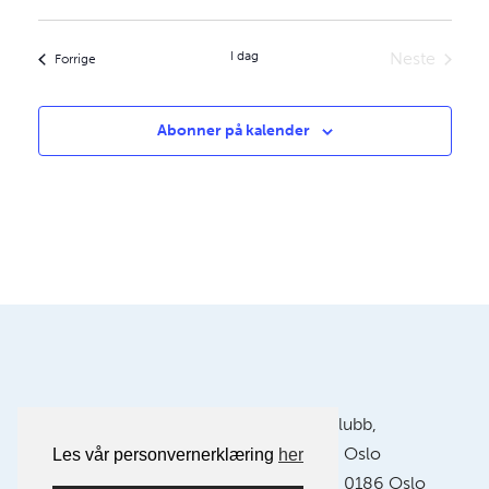
I dag
Neste
aktiviteter
Forrige
aktiviteter
Abonner på kalender
Postadresse:
Oslo Kamera Klubb,
Postboks 1121 Sentrum, 0104 Oslo
Les vår personvernerklæring
her
Klubblokaler:
Chr. Krohgs gate 10, 0186 Oslo