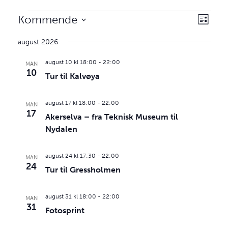
aktiviteter
aktivi
Velg
Kommende
Liste
Views
visnin
Velg
Navig
august 2026
dato.
august 10 kl 18:00
-
22:00
MAN
10
Tur til Kalvøya
august 17 kl 18:00
-
22:00
MAN
17
Akerselva – fra Teknisk Museum til
Nydalen
august 24 kl 17:30
-
22:00
MAN
24
Tur til Gressholmen
august 31 kl 18:00
-
22:00
MAN
31
Fotosprint