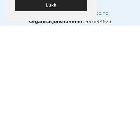
Lukk
E-post:
info@oslokameraklubb.no
Organisasjonsnummer:
991594523
Medlem av NSFF – Norsk Selskap for Fotografi.
FØLG OSS PÅ FACEBOOK
FØLG OSS PÅ INSTAGRAM
Bygget på
WordPress
av
Smart Media AS