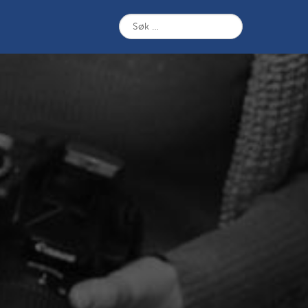
Søk
etter: