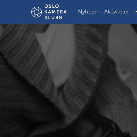
Gå
til
Nyheter
Aktiviteter
innholdet