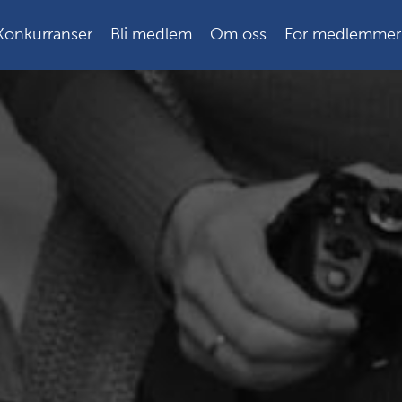
Konkurranser
Bli medlem
Om oss
For medlemmer