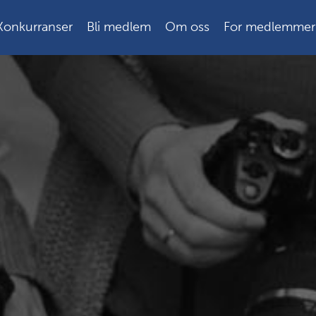
Konkurranser
Bli medlem
Om oss
For medlemmer