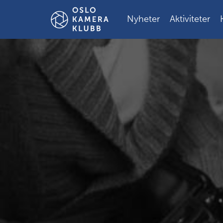
Gå
til
Nyheter
Aktiviteter
innholdet