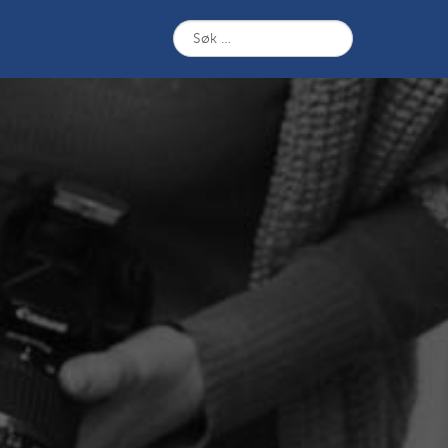
Søk
etter: