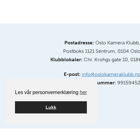
Postadresse:
Oslo Kamera Klubb,
Postboks 1121 Sentrum, 0104 Osl
Klubblokaler:
Chr. Krohgs gate 10, 018
E-post:
info@oslokameraklubb.n
Organisasjonsnummer:
9915945
Les vår personvernerklæring
her
Lukk