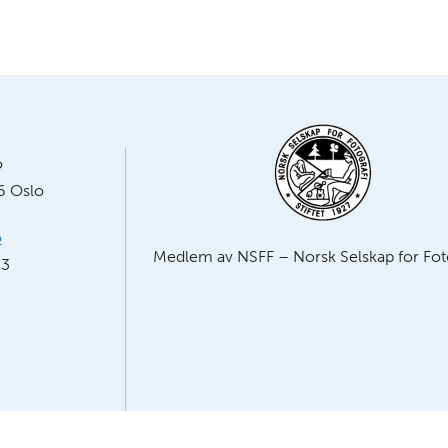
o
6 Oslo
o
Medlem av NSFF – Norsk Selskap for Foto
23