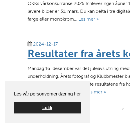
OKKs vårkonkurranse 2025 Innleveringen åpner 1. m
levere bilder er 31. mars. Du kan delta i tre digita
farge eller monokrom…
Les mer »
2024-12-17
Resultater fra årets 
Mandag 16. desember var det juleavslutning med p
underholdning. Årets fotograf og Klubbmester bl
Konkurransegruppa presenterte resultatene fra h
fotograf Den som får flest…
Les mer »
Les vår personvernerklæring
her
Lukk
«