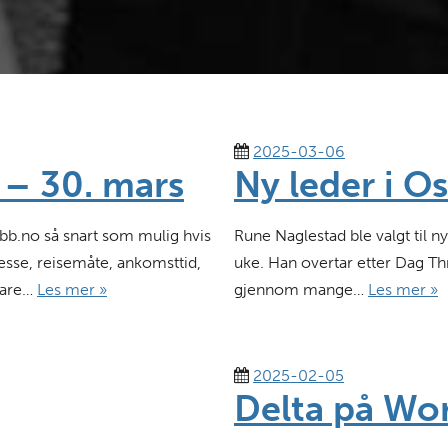
2025-03-06
 – 30. mars
Ny leder i O
bb.no så snart som mulig hvis
Rune Naglestad ble valgt til n
esse, reisemåte, ankomsttid,
uke. Han overtar etter Dag Thr
 bare…
Les mer »
gjennom mange…
Les mer »
2025-02-05
Delta på Wo