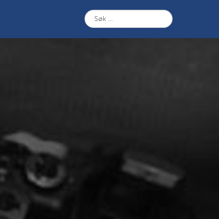
Søk
etter: