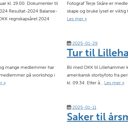
ar kl. 19.00. Dokumenter til
Fotograf Terje Skåre er medlem
2024 Resultat-2024 Balanse-
skape og bruke lyset er viktig
 OKK regnskapsåret 2024
Les mer »
2025-01-29
Tur til Lill
rs og mange medlemmer har
Bli med OKK til Lillehammer 
ni medlemmer på workshop i
amerikansk storbyfoto fra peri
r »
kl. 09.34. Etter å…
Les mer »
2025-01-11
Saker til år