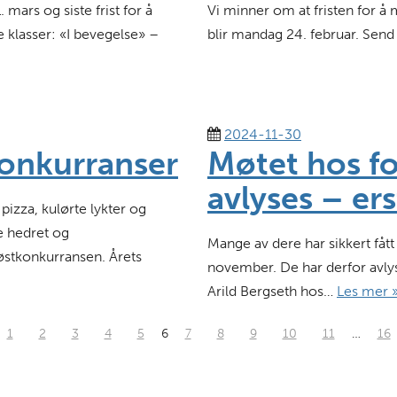
ars og siste frist for å
Vi minner om at fristen for å 
le klasser: «I bevegelse» –
blir mandag 24. februar. Send
2024-11-30
konkurranser
Møtet hos f
avlyses – er
izza, kulørte lykter og
e hedret og
Mange av dere har sikkert fåt
østkonkurransen. Årets
november. De har derfor avl
Arild Bergseth hos…
Les mer 
1
2
3
4
5
6
7
8
9
10
11
…
16