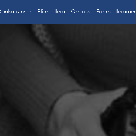
Konkurranser
Bli medlem
Om oss
For medlemmer