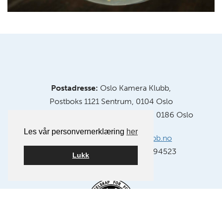
Postadresse:
Oslo Kamera Klubb,
Postboks 1121 Sentrum, 0104 Oslo
Klubblokaler:
Chr. Krohgs gate 10, 0186 Oslo
Les vår personvernerklæring
her
E-post:
info@oslokameraklubb.no
Organisasjonsnummer:
991594523
Lukk