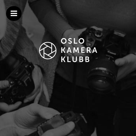
Gå
Oslo
Velkommen
til
OPEN
Kamera
til
MENU
innholdet
Klubb
Oslo
Kamera
Klubb
–
Norges
ledende
fotoklubb
siden
1921