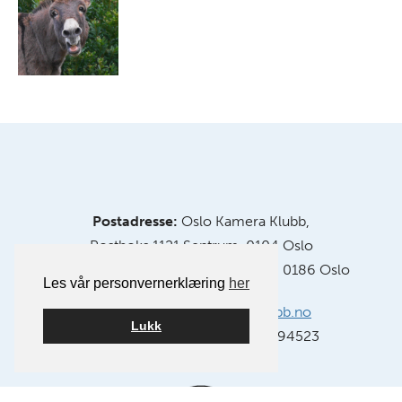
Postadresse:
Oslo Kamera Klubb,
Postboks 1121 Sentrum, 0104 Oslo
Klubblokaler:
Chr. Krohgs gate 10, 0186 Oslo
Les vår personvernerklæring
her
E-post:
info@oslokameraklubb.no
Lukk
Organisasjonsnummer:
991594523