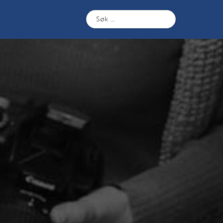
Søk
etter: