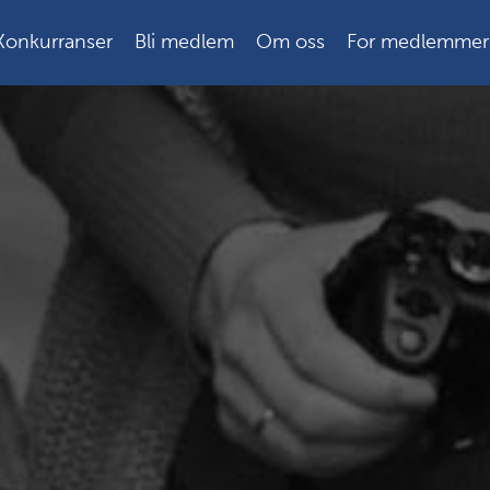
Konkurranser
Bli medlem
Om oss
For medlemmer