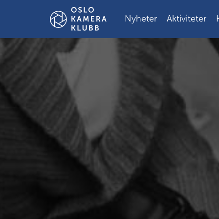
Gå
til
Nyheter
Aktiviteter
innholdet