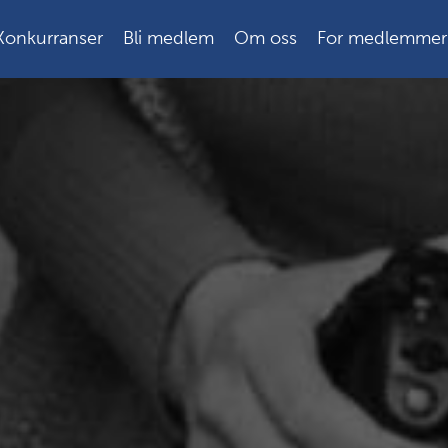
Konkurranser
Bli medlem
Om oss
For medlemmer