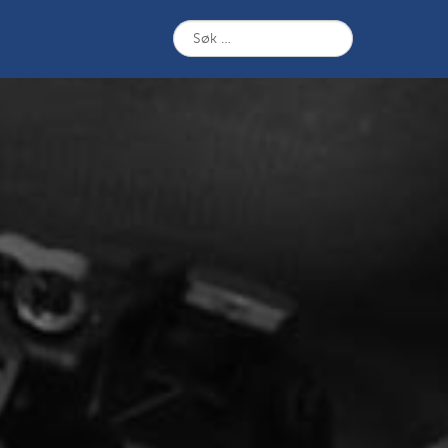
Søk
etter: