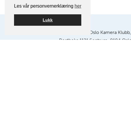
Les vår personvernerklæring
her
Lukk
Postadresse:
Oslo Kamera Klubb,
Postboks 1121 Sentrum, 0104 Osl
Klubblokaler:
Chr. Krohgs gate 10, 018
E-post:
info@oslokameraklubb.n
Organisasjonsnummer:
9915945