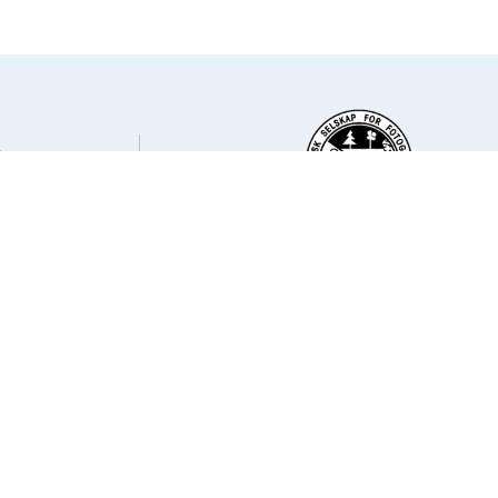
o
6 Oslo
o
Medlem av NSFF – Norsk Selskap for Foto
23