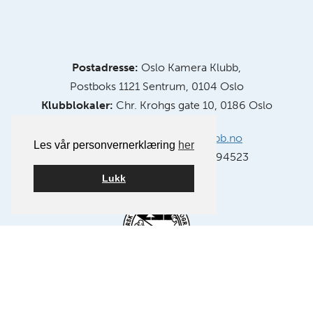
Postadresse:
Oslo Kamera Klubb,
Postboks 1121 Sentrum, 0104 Oslo
Klubblokaler:
Chr. Krohgs gate 10, 0186 Oslo
E-post:
info@oslokameraklubb.no
Les vår personvernerklæring
her
Organisasjonsnummer:
991594523
Lukk
Medlem av NSFF – Norsk Selskap for Fotografi.