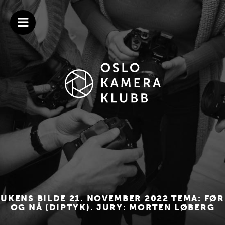
Gå
Oslo
Velkommen
til
OPEN
Kamera
til
MENU
innholdet
Klubb
Oslo
Kamera
Klubb
–
Norges
ledende
fotoklubb
siden
1921
UKENS BILDE 21. NOVEMBER 2022 TEMA: FØR
OG NÅ (DIPTYK). JURY: MORTEN LØBERG