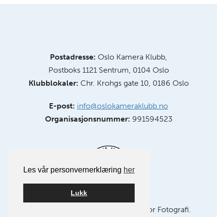
Postadresse:
Oslo Kamera Klubb,
Postboks 1121 Sentrum, 0104 Oslo
Klubblokaler:
Chr. Krohgs gate 10, 0186 Oslo
E-post:
info@oslokameraklubb.no
Organisasjonsnummer:
991594523
Les vår personvernerklæring
her
Lukk
Medlem av NSFF – Norsk Selskap for Fotografi.