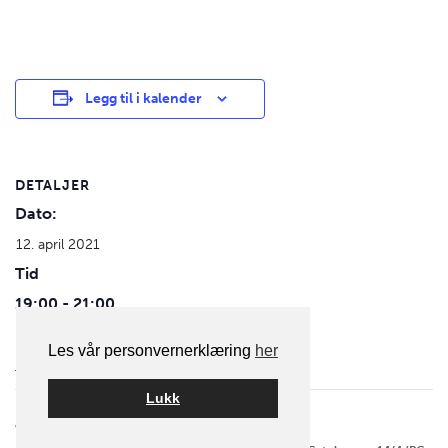
Legg til i kalender
DETALJER
Dato:
12. april 2021
Tid
19:00 - 21:00
Kategori for aktivitet:
Les vår personvernerklæring
her
Fotomøte
Lukk
aktivitet navigasjon