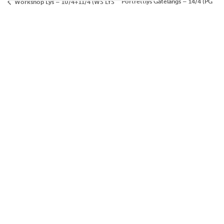
Portrettlys Gatelangs – 14/4 (PG
Workshop Lys – 10/4+11/4 (WS LYS
21_1)
21_1)
Postadresse:
Oslo Kamera Klubb,
Postboks 1121 Sentrum, 0104 Oslo
Klubblokaler:
Chr. Krohgs gate 10, 0186 Oslo
E-post:
info@oslokameraklubb.no
Organisasjonsnummer:
991594523