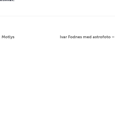
: Motlys
Ivar Fodnes med astrofoto –
o
6 Oslo
o