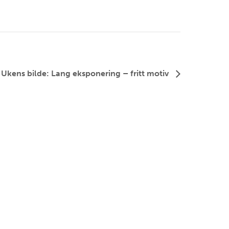
 Ukens bilde: Lang eksponering – fritt motiv
FØLG OSS PÅ FACEBOOK
FØLG OSS PÅ INSTAGRAM