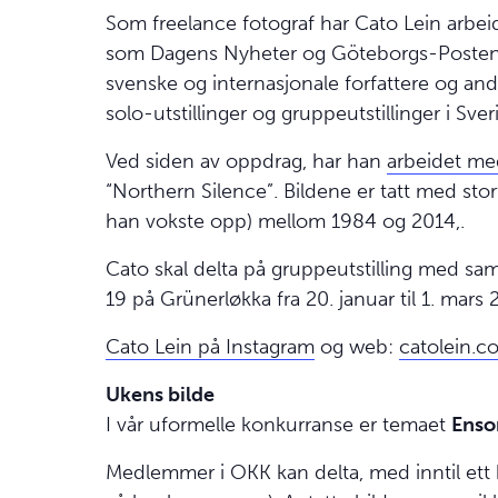
Som freelance fotograf har Cato Lein arbei
som Dagens Nyheter og Göteborgs-Posten. Sp
svenske og internasjonale forfattere og an
solo-utstillinger og gruppeutstillinger i Sv
Ved siden av oppdrag, har han
arbeidet me
“Northern Silence”. Bildene er tatt med st
han vokste opp) mellom 1984 og 2014,.
Cato skal delta på gruppeutstilling med s
19 på Grünerløkka fra 20. januar til 1. mars
Cato Lein på Instagram
og web:
catolein.c
Ukens bilde
I vår uformelle konkurranse er temaet
Ens
Medlemmer i OKK kan delta, med inntil ett b