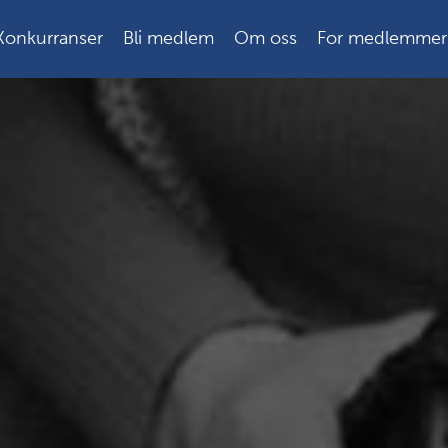
Konkurranser
Bli medlem
Om oss
For medlemmer