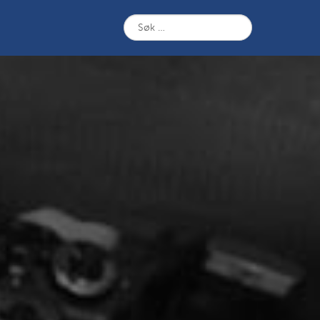
Søk
etter: