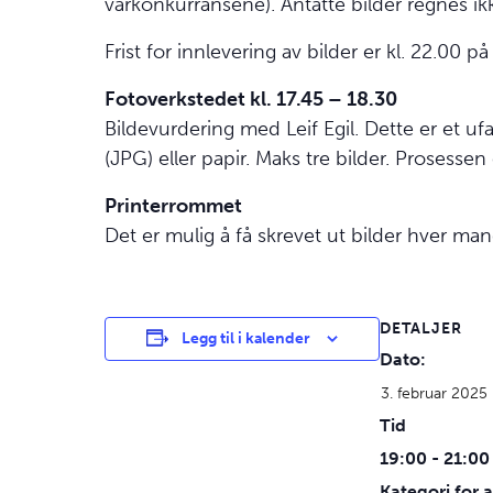
vårkonkurransene). Antatte bilder regnes i
Frist for innlevering av bilder er kl. 22.00 p
Fotoverkstedet kl. 17.45 – 18.30
Bildevurdering med Leif Egil. Dette er et 
(JPG) eller papir. Maks tre bilder. Prosesse
Printerrommet
Det er mulig å få skrevet ut bilder hver man
DETALJER
Legg til i kalender
Dato:
3. februar 2025
Tid
19:00 - 21:00
Kategori for a