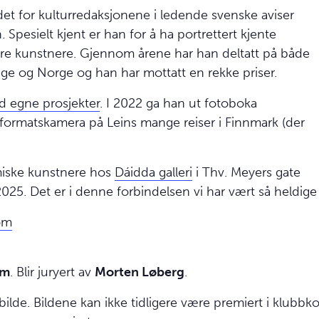
det for kulturredaksjonene i ledende svenske aviser
esielt kjent er han for å ha portrettert kjente
dre kunstnere. Gjennom årene har han deltatt på både
erige og Norge og han har mottatt en rekke priser.
d egne prosjekter
. I 2022 ga han ut fotoboka
orformatskamera på Leins mange reiser i Finnmark (der
amiske kunstnere hos
Dáidda galleri
i Thv. Meyers gate
 2025. Det er i denne forbindelsen vi har vært så heldig
om
om
. Blir juryert av
Morten Løberg
.
ilde. Bildene kan ikke tidligere være premiert i klubbko