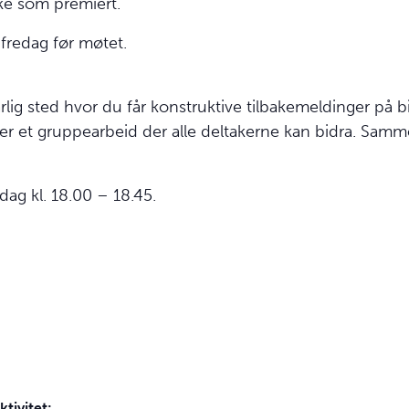
kke som premiert.
å fredag før møtet.
ufarlig sted hvor du får konstruktive tilbakemeldinger 
n er et gruppearbeid der alle deltakerne kan bidra. Samm
dag kl. 18.00 – 18.45.
ktivitet: