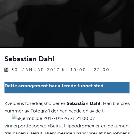
Sebastian Dahl
30. JANUAR 2017 KL 19:00
-
22:00
Dette arrangement har allerede funnet sted.
Kveldens foredragsholder er
Sebastian Dahl.
Han ble present
nummer av Fotografi d
er han hadde en av de ti
vinnerportfolioene: «Beirut Hippodrome» er en dokumentar
travbanen i Beirut. Hjemmesiden hans viser at han jobber 