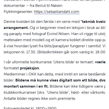
dokumentar – fra Beirut til Nøsen
Flyktningesenter.
https://sebastiandahl.com
Denne kvelden bli den første i en serie med
“teknisk kveld”
arrangement.
Og vi begynner med en leksjon i bruk av blits
og paraply med fotograf Eivind Nilsen. Han vil rigge til utstyr 
møtesalen med modell og et kamera koblet direkte opp på s
å vise hvordan lyset fra blits/paraplyer fungerer i sanntid. Vi
leksjonen kl. 17.30. (Billedkritikken går som vanlig kl. 18.00).
I vår uformelle konkurranse ‘Ukens bilde’ er temaet:
«serie»
formatet
projeksjon
.
Medlemmer i
OKK
kan delta, med inntil en serie bestående a
bilder.
Bildene må kunne vises digitalt som ett bilde, dvs
montert sammen i en fil.
Bildene kan ikke tidligere være pr
klubbkonkurranser (dvs. “Ukens bilde”, høst- eller vårkonkur
Antatte bilder regnes ikke som premierte.
Fotoverkstedet kl. 1800–1900