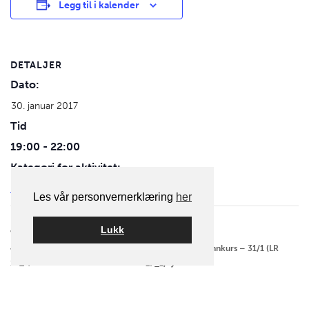
Legg til i kalender
DETALJER
Dato:
30. januar 2017
Tid
19:00 - 22:00
Kategori for aktivitet:
Fotomøte
Les vår personvernerklæring
her
aktivitet navigasjon
Lukk
Lightroom Grunnkurs – 31/1 (LR
Grunnkurs Foto – 25/1 (GK
17_1)
17_1)