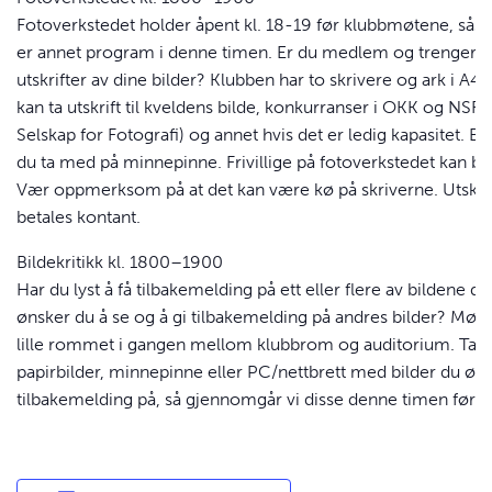
Fotoverkstedet holder åpent kl. 18-19 før klubbmøtene, såsa
er annet program i denne timen. Er du medlem og trenger å
utskrifter av dine bilder? Klubben har to skrivere og ark i A4
kan ta utskrift til kveldens bilde, konkurranser i
OKK
og
NSF
Selskap for Fotografi) og annet hvis det er ledig kapasitet. B
du ta med på minnepinne. Frivillige på fotoverkstedet kan bis
Vær oppmerksom på at det kan være kø på skriverne. Utskri
betales kontant.
Bildekritikk kl. 1800–1900
Har du lyst å få tilbakemelding på ett eller flere av bildene di
ønsker du å se og å gi tilbakemelding på andres bilder? Møt 
lille rommet i gangen mellom klubbrom og auditorium. Ta 
papirbilder, minnepinne eller PC/nettbrett med bilder du øn
tilbakemelding på, så gjennomgår vi disse denne timen før 