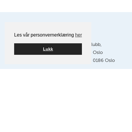
Les vår personvernerklæring
her
Postadresse:
Oslo Kamera Klubb,
Lukk
Postboks 1121 Sentrum, 0104 Oslo
Klubblokaler:
Chr. Krohgs gate 10, 0186 Oslo
E-post:
info@oslokameraklubb.no
Organisasjonsnummer:
991594523