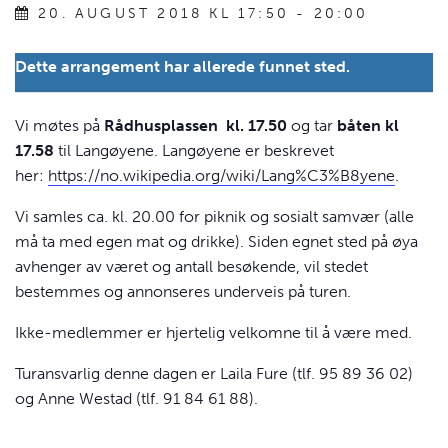
20. AUGUST 2018 KL 17:50
-
20:00
Dette arrangement har allerede funnet sted.
Vi møtes på
Rådhusplassen kl. 17.50
og tar
båten kl
17.58
til Langøyene. Langøyene er beskrevet
her:
https://no.wikipedia.org/wiki/Lang%C3%B8yene
.
Vi samles ca. kl. 20.00 for piknik og sosialt samvær (alle
må ta med egen mat og drikke). Siden egnet sted på øya
avhenger av været og antall besøkende, vil stedet
bestemmes og annonseres underveis på turen.
Ikke-medlemmer er hjertelig velkomne til å være med.
Turansvarlig denne dagen er Laila Fure (tlf. 95 89 36 02)
og Anne Westad (tlf. 91 84 61 88).