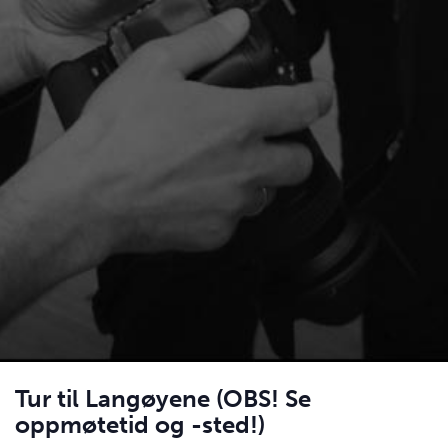
Tur til Langøyene (OBS! Se
oppmøtetid og -sted!)