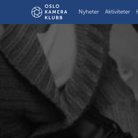
Gå
til
Nyheter
Aktiviteter
innholdet