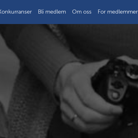
Konkurranser
Bli medlem
Om oss
For medlemmer