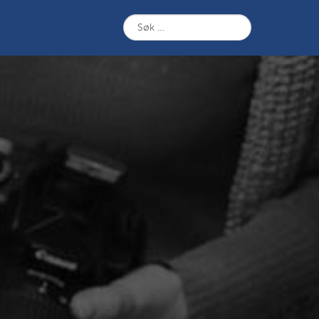
Søk
etter: