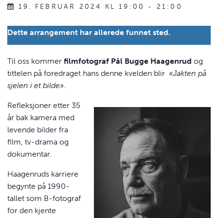
19. FEBRUAR 2024 KL 19:00
-
21:00
Dette arrangement har allerede funnet sted.
Til oss kommer
filmfotograf Pål Bugge Haagenrud
og
tittelen på foredraget hans denne kvelden blir
«Jakten på
sjelen i et bilde»
.
Refleksjoner etter 35
år bak kamera med
levende bilder fra
film, tv-drama og
dokumentar.
Haagenruds karriere
begynte på 1990-
tallet som B-fotograf
for den kjente