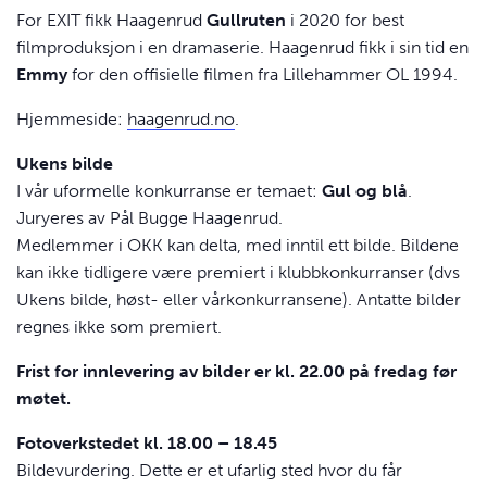
For EXIT fikk Haagenrud
Gullruten
i 2020 for best
filmproduksjon i en dramaserie. Haagenrud fikk i sin tid en
Emmy
for den offisielle filmen fra Lillehammer OL 1994.
Hjemmeside:
haagenrud.no
.
Ukens bilde
I vår uformelle konkurranse er temaet:
Gul og blå
.
Juryeres av Pål Bugge Haagenrud.
Medlemmer i OKK kan delta, med inntil ett bilde. Bildene
kan ikke tidligere være premiert i klubbkonkurranser (dvs
Ukens bilde, høst- eller vårkonkurransene). Antatte bilder
regnes ikke som premiert.
Frist for innlevering av bilder er kl. 22.00 på fredag før
møtet.
Fotoverkstedet kl. 18.00 – 18.45
Bildevurdering. Dette er et ufarlig sted hvor du får