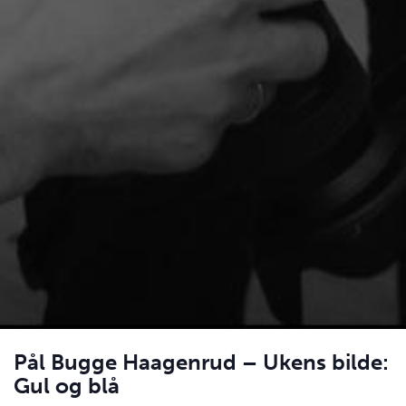
Pål Bugge Haagenrud – Ukens bilde:
Gul og blå