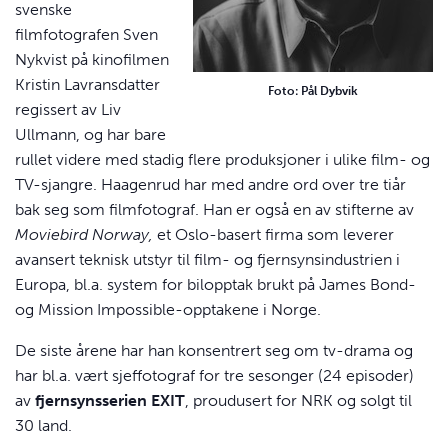
svenske
filmfotografen Sven
Nykvist på kinofilmen
Kristin Lavransdatter
Foto: Pål Dybvik
regissert av Liv
Ullmann, og har bare
rullet videre med stadig flere produksjoner i ulike film- og
TV-sjangre. Haagenrud har med andre ord over tre tiår
bak seg som filmfotograf. Han er også en av stifterne av
Moviebird Norway,
et Oslo-basert firma som leverer
avansert teknisk utstyr til film- og fjernsynsindustrien i
Europa, bl.a. system for bilopptak brukt på James Bond-
og Mission Impossible-opptakene i Norge.
De siste årene har han konsentrert seg om tv-drama og
har bl.a. vært sjeffotograf for tre sesonger (24 episoder)
av
fjernsynsserien EXIT
, proudusert for NRK og solgt til
30 land.