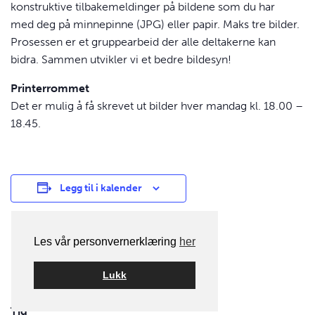
konstruktive tilbakemeldinger på bildene som du har
med deg på minnepinne (JPG) eller papir. Maks tre bilder.
Prosessen er et gruppearbeid der alle deltakerne kan
bidra. Sammen utvikler vi et bedre bildesyn!
Printerrommet
Det er mulig å få skrevet ut bilder hver mandag kl. 18.00 –
18.45.
Legg til i kalender
Les vår personvernerklæring
her
DETALJER
Dato:
Lukk
19. februar 2024
Tid