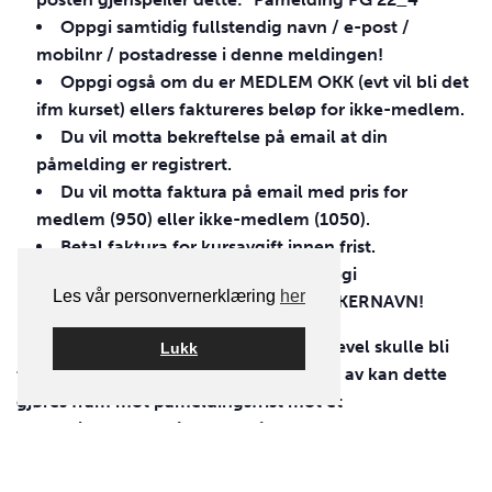
Oppgi samtidig fullstendig navn / e-post /
mobilnr / postadresse i denne meldingen!
Oppgi også om du er
MEDLEM
OKK
(evt vil bli det
ifm kurset) ellers faktureres beløp for ikke-medlem.
Du vil motta bekreftelse på email at din
påmelding er registrert.
Du vil motta faktura på email med pris for
medlem (950) eller ikke-medlem (1050).
Betal faktura for kursavgift innen frist.
NB! Ved betaling av faktura – oppgi
Les vår personvernerklæring
her
først
FAKTURANR
og deretter
DELTAKERNAVN
!
Det er bindende påmelding! Om du likevel skulle bli
Lukk
forhindret fra å delta og må melde deg av kan dette
gjøres fram mot påmeldingsfrist mot et
avmeldingsgebyr på 250kr. Når kurset starter opp er
kabalen lagt og man må regne med å måtte betale full
kurspris.