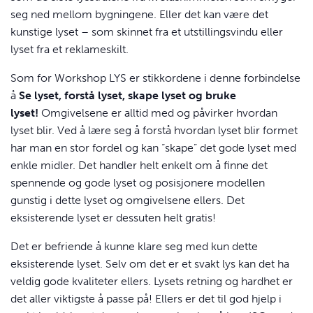
seg ned mellom bygningene. Eller det kan være det
kunstige lyset – som skinnet fra et utstillingsvindu eller
lyset fra et reklameskilt.
Som for Workshop
LYS
er stikkordene i denne forbindelse
å
Se lyset, forstå lyset, skape lyset og bruke
lyset!
Omgivelsene er alltid med og påvirker hvordan
lyset blir. Ved å lære seg å forstå hvordan lyset blir formet
har man en stor fordel og kan “skape” det gode lyset med
enkle midler. Det handler helt enkelt om å finne det
spennende og gode lyset og posisjonere modellen
gunstig i dette lyset og omgivelsene ellers. Det
eksisterende lyset er dessuten helt gratis!
Det er befriende å kunne klare seg med kun dette
eksisterende lyset. Selv om det er et svakt lys kan det ha
veldig gode kvaliteter ellers. Lysets retning og hardhet er
det aller viktigste å passe på! Ellers er det til god hjelp i