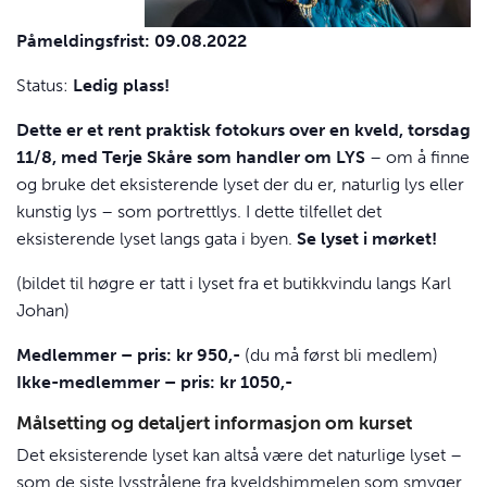
Påmeldingsfrist: 09.08.2022
Status:
Ledig plass!
Dette er et rent praktisk fotokurs over en kveld, torsdag
11/8, med Terje Skåre som handler om
LYS
– om å finne
og bruke det eksisterende lyset der du er, naturlig lys eller
kunstig lys – som portrettlys. I dette tilfellet det
eksisterende lyset langs gata i byen.
Se lyset i mørket!
(bildet til høgre er tatt i lyset fra et butikkvindu langs Karl
Johan)
Medlemmer – pris: kr 950,-
(du må først bli medlem)
Ikke-medlemmer – pris: kr 1050,-
Målsetting og detaljert informasjon om kurset
Det eksisterende lyset kan altså være det naturlige lyset –
som de siste lysstrålene fra kveldshimmelen som smyger