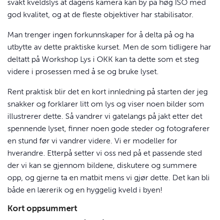
svakt kveldslys at dagens kamera kan by på høg
ISO
med
god kvalitet, og at de fleste objektiver har stabilisator.
Man trenger ingen forkunnskaper for å delta på og ha
utbytte av dette praktiske kurset. Men de som tidligere har
deltatt på Workshop Lys i
OKK
kan ta dette som et steg
videre i prosessen med å se og bruke lyset.
Rent praktisk blir det en kort innledning på starten der jeg
snakker og forklarer litt om lys og viser noen bilder som
illustrerer dette. Så vandrer vi gatelangs på jakt etter det
spennende lyset, finner noen gode steder og fotograferer
en stund før vi vandrer videre. Vi er modeller for
hverandre. Etterpå setter vi oss ned på et passende sted
der vi kan se gjennom bildene, diskutere og summere
opp, og gjerne ta en matbit mens vi gjør dette. Det kan bli
både en lærerik og en hyggelig kveld i byen!
Kort oppsummert