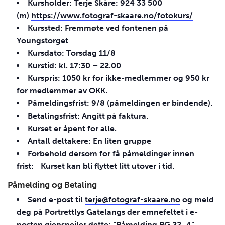
Kursholder: Terje Skåre: 924 33 500
(m)
https://www.fotograf-skaare.no/fotokurs/
Kurssted: Fremmøte ved fontenen på
Youngstorget
Kursdato: Torsdag 11/8
Kurstid: kl. 17:30 – 22.00
Kurspris: 1050 kr for ikke-medlemmer og 950 kr
for medlemmer av
OKK
.
Påmeldingsfrist: 9/8 (påmeldingen er bindende).
Betalingsfrist: Angitt på faktura.
Kurset er åpent for alle.
Antall deltakere: En liten gruppe
Forbehold dersom for få påmeldinger innen
frist: Kurset kan bli flyttet litt utover i tid.
Påmelding og Betaling
Send e-post til
terje@fotograf-skaare.no
og meld
deg på Portrettlys Gatelangs der emnefeltet i e-
posten gjenspeiler dette: “Påmelding PG 22_4”