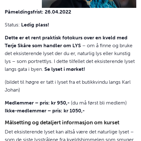
Påmeldingsfrist: 26.04.2022
Status:
Ledig plass!
Dette er et rent praktisk fotokurs over en kveld med
Terje Skåre som handler om
LYS
– om å finne og bruke
det eksisterende lyset der du er, naturlig lys eller kunstig
lys – som portrettlys. I dette tilfellet det eksisterende lyset
langs gata i byen.
Se lyset i mørket!
(bildet til høgre er tatt i lyset fra et butikkvindu langs Karl
Johan)
Medlemmer – pris: kr 950,-
(du må først bli medlem)
Ikke-medlemmer – pris: kr 1050,-
Målsetting og detaljert informasjon om kurset
Det eksisterende lyset kan altså være det naturlige lyset –
som de siste lysstrålene fra kveldshimmelen som smyger