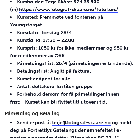
Kursholder: Terje Skåre: 924 33 500
(m)
https://www.fotograf-skaare.no/fotokurs/
Kurssted: Fremmøte ved fontenen på
Youngstorget
Kursdato: Torsdag 28/4
Kurstid: kl. 17:30 – 22.00
Kurspris: 1050 kr for ikke-medlemmer og 950 kr
for medlemmer av
OKK
.
Påmeldingsfrist: 26/4 (påmeldingen er bindende).
Betalingsfrist: Angitt på faktura.
Kurset er åpent for alle.
Antall deltakere: En liten gruppe
Forbehold dersom for få påmeldinger innen
frist: Kurset kan bli flyttet litt utover i tid.
Påmelding og Betaling
Send e-post til
terje@fotograf-skaare.no
og meld
deg på Portrettlys Gatelangs der emnefeltet i e-
posten gjenspeiler dette: “Påmelding PG 22_1”