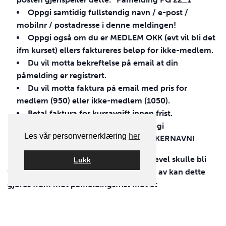
Oppgi samtidig fullstendig navn / e-post /
mobilnr / postadresse i denne meldingen!
Oppgi også om du er
MEDLEM
OKK
(evt vil bli det
ifm kurset) ellers faktureres beløp for ikke-medlem.
Du vil motta bekreftelse på email at din
påmelding er registrert.
Du vil motta faktura på email med pris for
medlem (950) eller ikke-medlem (1050).
Betal faktura for kursavgift innen frist.
NB! Ved betaling av faktura – oppgi
Les vår personvernerklæring
her
først
FAKTURANR
og deretter
DELTAKERNAVN
!
Det er bindende påmelding! Om du likevel skulle bli
Lukk
forhindret fra å delta og må melde deg av kan dette
gjøres fram mot påmeldingsfrist mot et
avmeldingsgebyr på 250kr. Når kurset starter opp er
kabalen lagt og man må regne med å måtte betale full
kurspris.