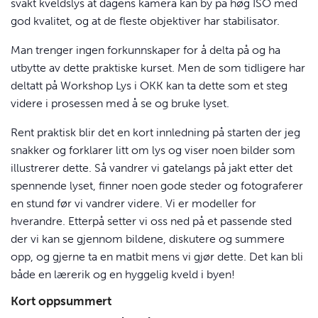
svakt kveldslys at dagens kamera kan by på høg
ISO
med
god kvalitet, og at de fleste objektiver har stabilisator.
Man trenger ingen forkunnskaper for å delta på og ha
utbytte av dette praktiske kurset. Men de som tidligere har
deltatt på Workshop Lys i
OKK
kan ta dette som et steg
videre i prosessen med å se og bruke lyset.
Rent praktisk blir det en kort innledning på starten der jeg
snakker og forklarer litt om lys og viser noen bilder som
illustrerer dette. Så vandrer vi gatelangs på jakt etter det
spennende lyset, finner noen gode steder og fotograferer
en stund før vi vandrer videre. Vi er modeller for
hverandre. Etterpå setter vi oss ned på et passende sted
der vi kan se gjennom bildene, diskutere og summere
opp, og gjerne ta en matbit mens vi gjør dette. Det kan bli
både en lærerik og en hyggelig kveld i byen!
Kort oppsummert