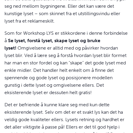
seg ned mellom bygningene. Eller det kan være det
kunstige lyset – som skinnet fra et utstillingsvindu eller
lyset fra et reklameskilt.
Som for Workshop
LYS
er stikkordene i denne forbindelse
å
Se lyset, forstå lyset, skape lyset og bruke
lyset!
Omgivelsene er alltid med og påvirker hvordan
lyset blir. Ved å lære seg å forstå hvordan lyset blir formet
har man en stor fordel og kan “skape” det gode lyset med
enkle midler. Det handler helt enkelt om å finne det
spennende og gode lyset og posisjonere modellen
gunstig i dette lyset og omgivelsene ellers. Det
eksisterende lyset er dessuten helt gratis!
Det er befriende å kunne klare seg med kun dette
eksisterende lyset. Selv om det er et svakt lys kan det ha
veldig gode kvaliteter ellers. Lysets retning og hardhet er
det aller viktigste å passe på! Ellers er det til god hjelp i