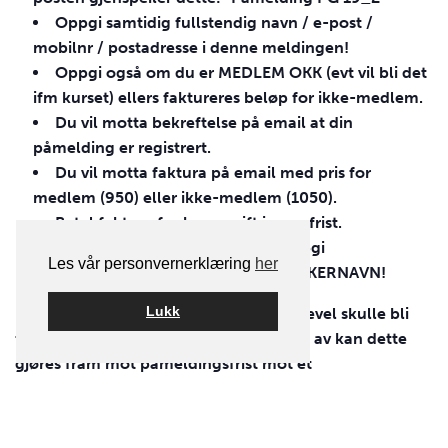
Oppgi samtidig fullstendig navn / e-post /
mobilnr / postadresse i denne meldingen!
Oppgi også om du er
MEDLEM
OKK
(evt vil bli det
ifm kurset) ellers faktureres beløp for ikke-medlem.
Du vil motta bekreftelse på email at din
påmelding er registrert.
Du vil motta faktura på email med pris for
medlem (950) eller ikke-medlem (1050).
Betal faktura for kursavgift innen frist.
NB! Ved betaling av faktura – oppgi
Les vår personvernerklæring
her
først
FAKTURANR
og deretter
DELTAKERNAVN
!
Lukk
Det er bindende påmelding! Om du likevel skulle bli
forhindret fra å delta og må melde deg av kan dette
gjøres fram mot påmeldingsfrist mot et
avmeldingsgebyr på 250kr. Når kurset starter opp er
kabalen lagt og man må regne med å måtte betale full
kurspris.