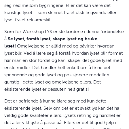
seg ned mellom bygningene. Eller det kan være det
kunstige lyset – som skinnet fra et utstillingsvindu eller
lyset fra et reklameskilt.
Som for Workshop
LYS
er stikkordene i denne forbindelse
å
Se lyset, forstå lyset, skape lyset og bruke
lyset!
Omgivelsene er alltid med og påvirker hvordan
lyset blir. Ved å lære seg å forstå hvordan lyset blir formet
har man en stor fordel og kan “skape” det gode lyset med
enkle midler. Det handler helt enkelt om å finne det
spennende og gode lyset og posisjonere modellen
gunstig i dette lyset og omgivelsene ellers. Det
eksisterende lyset er dessuten helt gratis!
Det er befriende å kunne klare seg med kun dette
eksisterende lyset. Selv om det er et svakt lys kan det ha
veldig gode kvaliteter ellers. Lysets retning og hardhet er
det aller viktigste å passe på! Ellers er det til god hjelp i