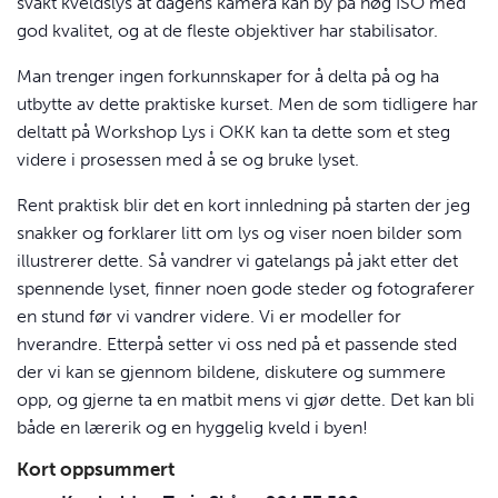
svakt kveldslys at dagens kamera kan by på høg
ISO
med
god kvalitet, og at de fleste objektiver har stabilisator.
Man trenger ingen forkunnskaper for å delta på og ha
utbytte av dette praktiske kurset. Men de som tidligere har
deltatt på Workshop Lys i
OKK
kan ta dette som et steg
videre i prosessen med å se og bruke lyset.
Rent praktisk blir det en kort innledning på starten der jeg
snakker og forklarer litt om lys og viser noen bilder som
illustrerer dette. Så vandrer vi gatelangs på jakt etter det
spennende lyset, finner noen gode steder og fotograferer
en stund før vi vandrer videre. Vi er modeller for
hverandre. Etterpå setter vi oss ned på et passende sted
der vi kan se gjennom bildene, diskutere og summere
opp, og gjerne ta en matbit mens vi gjør dette. Det kan bli
både en lærerik og en hyggelig kveld i byen!
Kort oppsummert