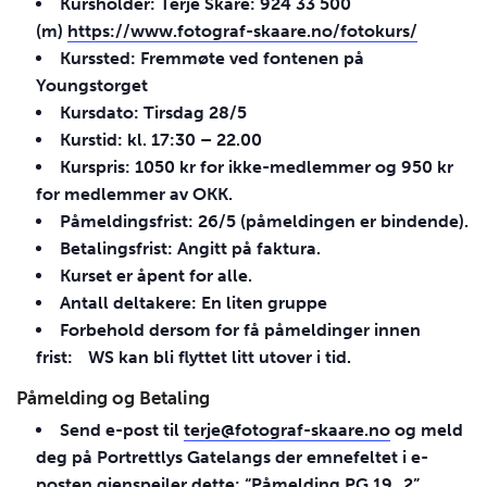
Kursholder: Terje Skåre: 924 33 500
(m)
https://www.fotograf-skaare.no/fotokurs/
Kurssted: Fremmøte ved fontenen på
Youngstorget
Kursdato: Tirsdag 28/5
Kurstid: kl. 17:30 – 22.00
Kurspris: 1050 kr for ikke-medlemmer og 950 kr
for medlemmer av
OKK
.
Påmeldingsfrist: 26/5 (påmeldingen er bindende).
Betalingsfrist: Angitt på faktura.
Kurset er åpent for alle.
Antall deltakere: En liten gruppe
Forbehold dersom for få påmeldinger innen
frist: WS kan bli flyttet litt utover i tid.
Påmelding og Betaling
Send e-post til
terje@fotograf-skaare.no
og meld
deg på Portrettlys Gatelangs der emnefeltet i e-
posten gjenspeiler dette: “Påmelding PG 19_2”