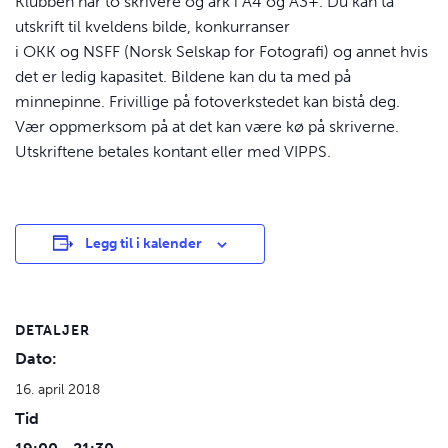
Klubben har to skrivere og ark i A4 og A3+. Du kan ta
utskrift til kveldens bilde, konkurranser
i
OKK
og
NSFF
(Norsk Selskap for Fotografi) og annet hvis
det er ledig kapasitet. Bildene kan du ta med på
minnepinne. Frivillige på fotoverkstedet kan bistå deg.
Vær oppmerksom på at det kan være kø på skriverne.
Utskriftene betales kontant eller med VIPPS.
Legg til i kalender
DETALJER
Dato:
16. april 2018
Tid