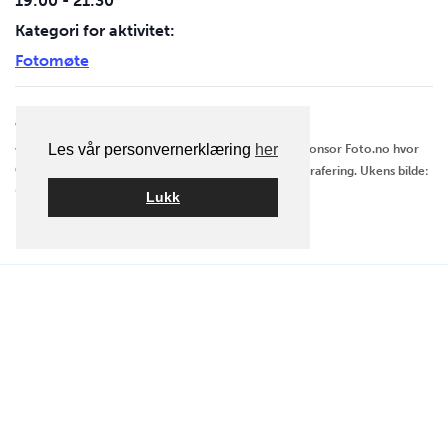
19:00 - 21:30
Kategori for aktivitet:
Fotomøte
aktivitet navigasjon
Les vår personvernerklæring
her
Kl. 18.00: Besøk hos vår nye sponsor Foto.no hvor
Portrettlys
Gatelangs – 12/4
tema for kvelden er makrofotografering. Ukens bilde:
(PG 18_1)
“Natur”.
Lukk
Postadresse:
Oslo Kamera Klubb,
Postboks 1121 Sentrum, 0104 Oslo
Klubblokaler:
Chr. Krohgs gate 10, 0186 Oslo