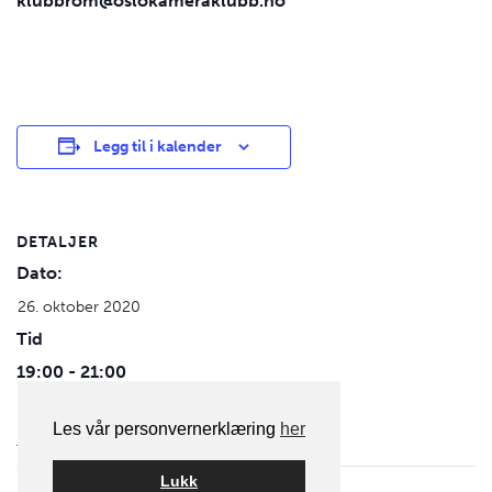
klubbrom@oslokameraklubb.no
Legg til i kalender
DETALJER
Dato:
26. oktober 2020
Tid
19:00 - 21:00
Kategori for aktivitet:
Les vår personvernerklæring
her
Fotomøte
Lukk