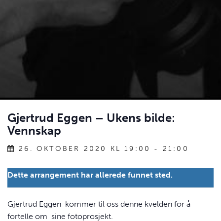
Gjertrud Eggen – Ukens bilde:
Vennskap
26. OKTOBER 2020 KL 19:00
-
21:00
Dette arrangement har allerede funnet sted.
Gjertrud Eggen kommer til oss denne kvelden for å
fortelle om sine fotoprosjekt.