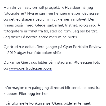
Hun skriver selv om sitt prosjekt: « Hva skjer når jeg
fotograferer? Hva er sammenhengen mellom det jeg ser
og det jeg skaper? Jeg vil inn til kjernen i motivet. Den
finnes også i meg. Glede, sårbarhet, tristhet, ro og uro. Å
fotografere er frihet fra tid, sted og rom. Jeg blir berørt.
Jeg ønsker å berøre andre med mine bilder.
Gjertrud har deltatt flere ganger på Cyan Portfolio Review
. I 2019 utgav hun fotoboken «Nå»
Du kan se Gjertruds bilder på Instagram: @gjeeggenfoto
og
www.gjertrudeggen.com
Informasjon om pålogging til møtet blir sendt i e-post fra
klubben.
Eller logg inn her.
I vår uformelle konkurranse ‘Ukens bilde’ er temaet: