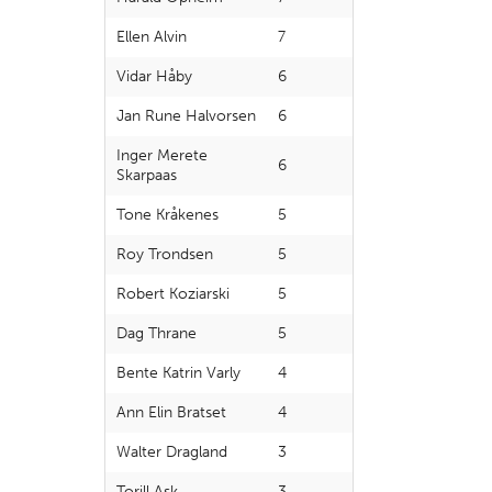
Ellen Alvin
7
Vidar Håby
6
Jan Rune Halvorsen
6
Inger Merete
6
Skarpaas
Tone Kråkenes
5
Roy Trondsen
5
Robert Koziarski
5
Dag Thrane
5
Bente Katrin Varly
4
Ann Elin Bratset
4
Walter Dragland
3
Torill Ask
3