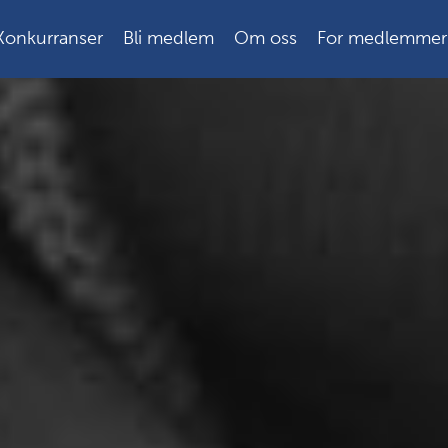
Konkurranser
Bli medlem
Om oss
For medlemmer