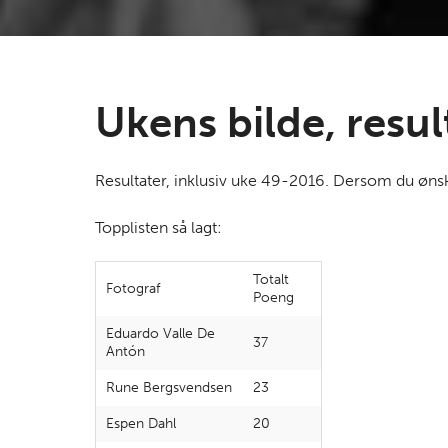
Ukens bilde, resu
Resultater, inklusiv uke 49-2016. Dersom du ønsker
Topplisten så lagt:
Totalt
Fotograf
Poeng
Eduardo Valle De
37
Antón
Rune Bergsvendsen
23
Espen Dahl
20