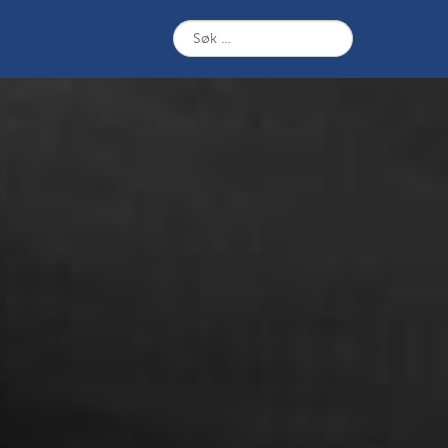
Søk
etter: