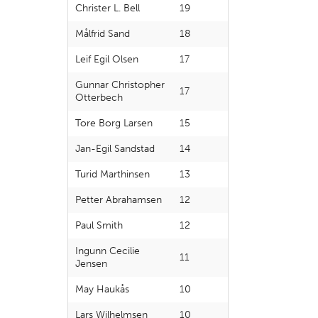
Christer L. Bell
19
Målfrid Sand
18
Leif Egil Olsen
17
Gunnar Christopher
17
Otterbech
Tore Borg Larsen
15
Jan-Egil Sandstad
14
Turid Marthinsen
13
Petter Abrahamsen
12
Paul Smith
12
Ingunn Cecilie
11
Jensen
May Haukås
10
Lars Wilhelmsen
10