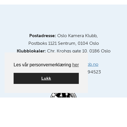
Postadresse:
Oslo Kamera Klubb,
Postboks 1121 Sentrum, 0104 Oslo
Klubblokaler:
Chr. Krohgs gate 10, 0186 Oslo
E-post:
info@oslokameraklubb.no
Les vår personvernerklæring
her
Organisasjonsnummer:
991594523
Lukk
Medlem av NSFF – Norsk Selskap for Fotografi.