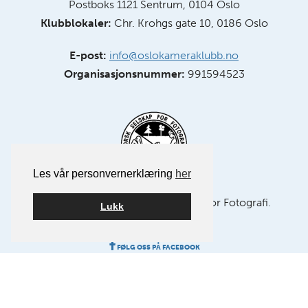
Postboks 1121 Sentrum, 0104 Oslo
Klubblokaler:
Chr. Krohgs gate 10, 0186 Oslo
E-post:
info@oslokameraklubb.no
Organisasjonsnummer:
991594523
Les vår personvernerklæring
her
Medlem av NSFF – Norsk Selskap for Fotografi.
Lukk
FØLG OSS PÅ FACEBOOK
FØLG OSS PÅ INSTAGRAM