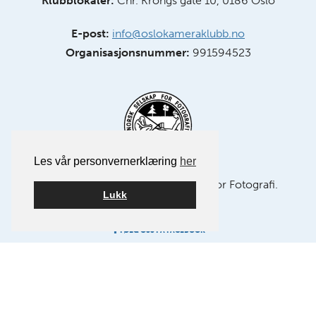
Klubblokaler:
Chr. Krohgs gate 10, 0186 Oslo
E-post:
info@oslokameraklubb.no
Organisasjonsnummer:
991594523
Les vår personvernerklæring
her
Medlem av NSFF – Norsk Selskap for Fotografi.
Lukk
FØLG OSS PÅ FACEBOOK
FØLG OSS PÅ INSTAGRAM
Bygget på
WordPress
av
Smart Media AS