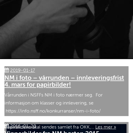
2019-01-17
NM i foto – vårrunden – innleveringsfrist
4. mars for papirbilder!
Vårrunden i NSFFs NM i foto nærmer seg. For
informasjon om klasser og innlevering, se
https://info.nsff.no/konkurranser/nm-i-foto/
Innleveringsfrist til NSFF er fredag 15. mars. NB!
2016-01-20
Papirbildene skal sendes samlet fra OKK,…
Les mer »