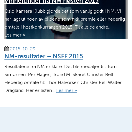
Vinnerbilder fra NM høsten 2015
Oslo Kamera Klubb gjorde det som vanlig godt i NM. Vi
har lagt ut noen av bildene som fikk premie eller hederlig
omtale i høstkonkurransen 2015. Til alle de andre…
Les mer »
2015-10-29
NM-resultater – NSFF 2015
Resultatene fra NM er klare. Det ble medaljer til: Tom
Simonsen, Per Hagen, Trond M. Skaret Christer Bell.
Hederlig omtale til: Thor Halvorsen Christer Bell Walter
Dragland. Her er listen…
Les mer »