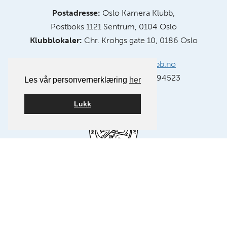
Postadresse:
Oslo Kamera Klubb,
Postboks 1121 Sentrum, 0104 Oslo
Klubblokaler:
Chr. Krohgs gate 10, 0186 Oslo
E-post:
info@oslokameraklubb.no
Organisasjonsnummer:
991594523
Les vår personvernerklæring
her
Lukk
Medlem av NSFF – Norsk Selskap for Fotografi.
FØLG OSS PÅ FACEBOOK
FØLG OSS PÅ INSTAGRAM