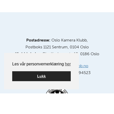
Postadresse:
Oslo Kamera Klubb,
Postboks 1121 Sentrum, 0104 Oslo
Klubblokaler:
Chr. Krohgs gate 10, 0186 Oslo
Les vår personvernerklæring
her
E-post:
info@oslokameraklubb.no
Organisasjonsnummer:
991594523
Lukk