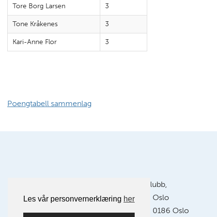
Tore Borg Larsen
3
Tone Kråkenes
3
Kari-Anne Flor
3
Poengtabell sammenlag
Postadresse:
Oslo Kamera Klubb,
Postboks 1121 Sentrum, 0104 Oslo
Les vår personvernerklæring
her
Klubblokaler:
Chr. Krohgs gate 10, 0186 Oslo