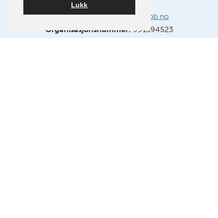
Lukk
E-post:
info@oslokameraklubb.no
Organisasjonsnummer:
991594523
Medlem av NSFF – Norsk Selskap for Fotografi.
FØLG OSS PÅ FACEBOOK
FØLG OSS PÅ INSTAGRAM
Bygget på
WordPress
av
Smart Media AS