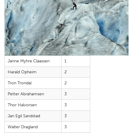
Janne Myhre Claassen
1
Harald Opheim
2
Tron Trondal
2
Petter Abrahamsen
3
Thor Halvorsen
3
Jan Egil Sandstad
3
Walter Dragland
3