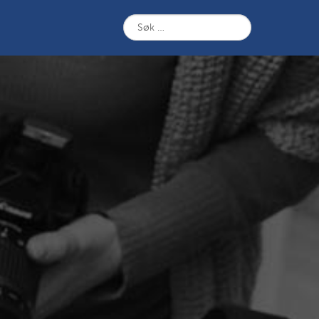
Søk
etter: