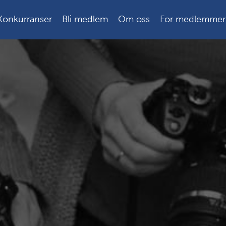
Konkurranser
Bli medlem
Om oss
For medlemmer