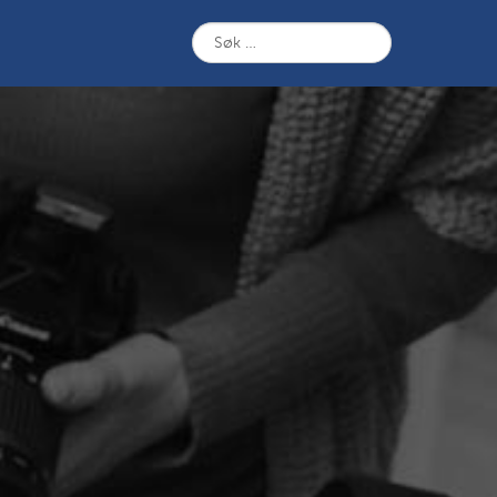
Søk
etter: