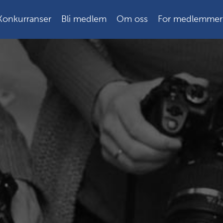
Konkurranser
Bli medlem
Om oss
For medlemmer