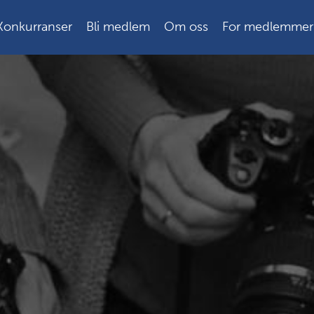
Konkurranser
Bli medlem
Om oss
For medlemmer