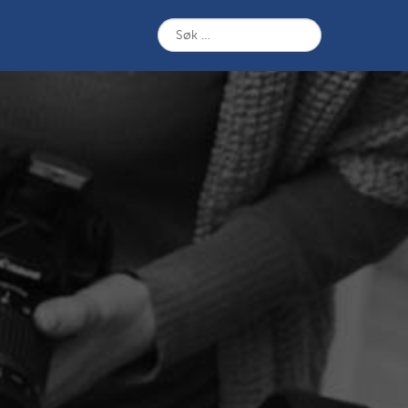
Søk
etter: